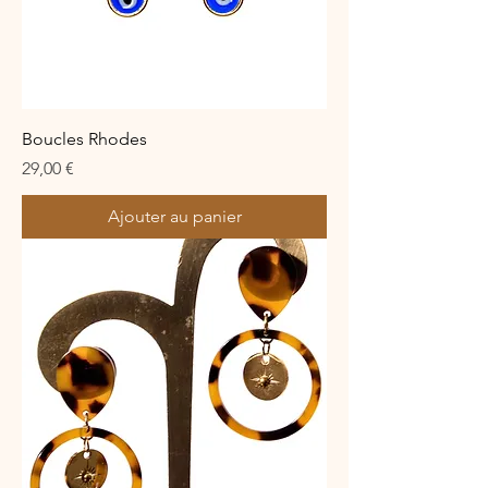
Boucles Rhodes
Prix
29,00 €
Ajouter au panier