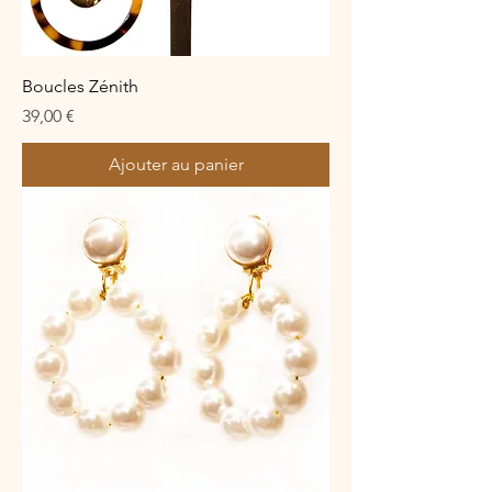
Boucles Zénith
Prix
39,00 €
Ajouter au panier