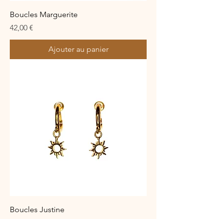
Boucles Marguerite
Prix
42,00 €
Ajouter au panier
Boucles Justine