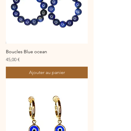
Boucles Blue ocean
Prix
45,00 €
Ajouter au panier