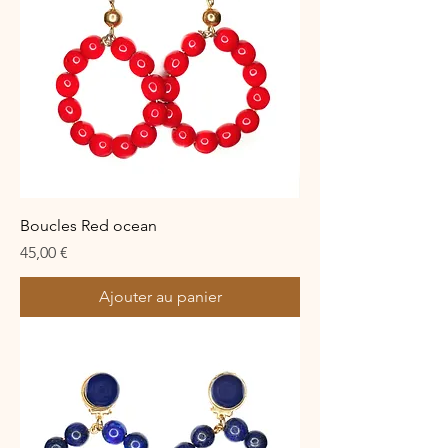
Boucles Red ocean
Prix
45,00 €
Ajouter au panier