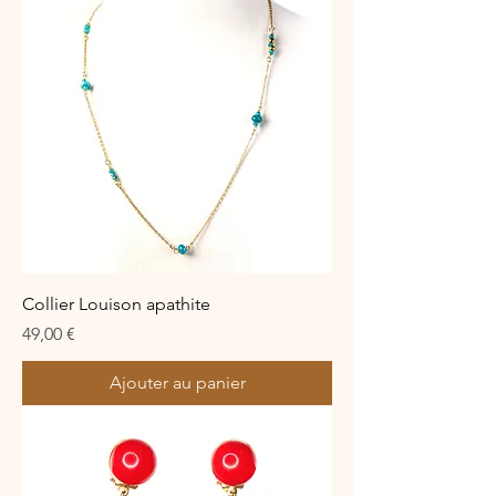
Collier Louison apathite
Prix
49,00 €
Ajouter au panier