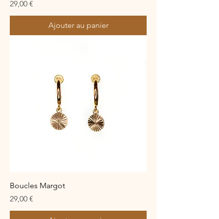
Prix
29,00 €
Ajouter au panier
Boucles Margot
Prix
29,00 €