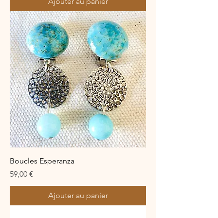
Ajouter au panier
Boucles Esperanza
Prix
59,00 €
Ajouter au panier