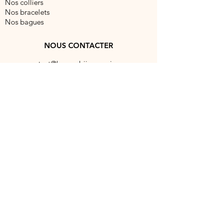
Nos colliers
Nos bracelets
Nos bagues
NOUS CONTACTER
contact@barocabijouxparis.com
Fixe:
09 51 19 99 88
Portable:
06 86 68 41 28
5 rue Réaumur, 75003 Paris, France
NOUS SUIVRE
Mentions légales
©2023 Fait avec amour par Baroca Bijoux Paris.