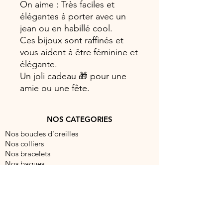
On aime : Très faciles et
élégantes à porter avec un
jean ou en habillé cool.
Ces bijoux sont raffinés et
vous aident à être féminine et
élégante.
Un joli cadeau 🎁 pour une
amie ou une fête.
NOS CATEGORIES
Nos boucles d'oreilles
Nos colliers
Nos bracelets
Nos bagues
NOUS CONTACTER
contact@barocabijouxparis.com
Fixe:
09 51 19 99 88