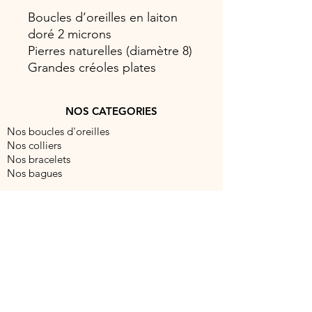
Boucles d’oreilles en laiton
doré 2 microns
Pierres naturelles (diamètre 8)
Grandes créoles plates
NOS CATEGORIES
Nos boucles d'oreilles
Nos colliers
Nos bracelets
Nos bagues
NOUS CONTACTER
contact@barocabijouxparis.com
Fixe:
09 51 19 99 88
Portable:
06 86 68 41 28
5 rue Réaumur, 75003 Paris, France