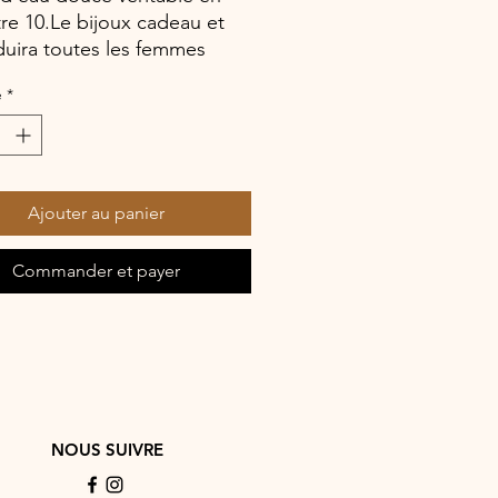
re 10.Le bijoux cadeau et
duira toutes les femmes
é
*
Ajouter au panier
Commander et payer
NOUS SUIVRE