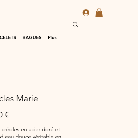
CELETS
BAGUES
Plus
cles Marie
Prix
0 €
s créoles en acier doré et
 d eau douce véritable en