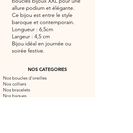
boucles bijoux XXL pour une
allure podium et élégante.
Ce bijou est entre le style
baroque et contemporain.
Longueur : 6,5cm
Largeur : 4,5 cm
Bijou idéal en journée ou
soirée festive.
NOS CATEGORIES
Nos boucles d'oreilles
Nos colliers
Nos bracelets
Nos bagues
NOUS CONTACTER
contact@barocabijouxparis.com
Fixe:
09 51 19 99 88