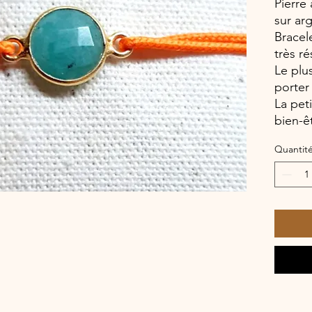
Pierre
sur ar
Bracel
très ré
Le plus
porter
La pet
bien-ê
Quantit