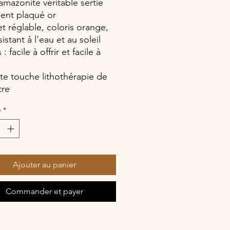
 amazonite véritable sertie
gent plaqué or
et réglable, coloris orange,
sistant à l'eau et au soleil
 : facile à offrir et facile à
ite touche lithothérapie de
tre
é
*
Ajouter au panier
Commander et payer