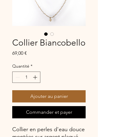
Collier Biancobello
Prix
69,00 €
Quantité
*
Ajouter au panier
Commander et payer
Collier en perles d'eau douce
montées sur argent plaqué.