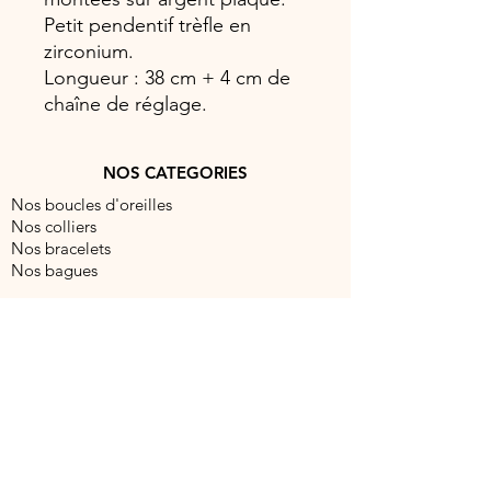
Petit pendentif trèfle en
zirconium.
Longueur : 38 cm + 4 cm de
chaîne de réglage.
NOS CATEGORIES
Nos boucles d'oreilles
Nos colliers
Nos bracelets
Nos bagues
NOUS CONTACTER
contact@barocabijouxparis.com
Fixe:
09 51 19 99 88
Portable:
06 86 68 41 28
5 rue Réaumur, 75003 Paris, France