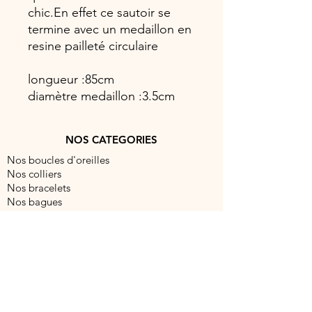
chic.En effet ce sautoir se
termine avec un medaillon en
resine pailleté circulaire
longueur :85cm
diamètre medaillon :3.5cm
NOS CATEGORIES
Nos boucles d'oreilles
Nos colliers
Nos bracelets
Nos bagues
NOUS CONTACTER
contact@barocabijouxparis.com
Fixe:
09 51 19 99 88
Portable:
06 86 68 41 28